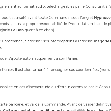
ment au format audio, téléchargeables par le Consultant à l’
Produit souhaité avant toute Commande, sous l’onglet
Hypnose 
choisit, sous sa propre responsabilité, le Produit lui semblant le 
rjorie Le Bon
quant à ce choix).
te Commande, à adresser ses interrogations à l’adresse
marjorie
.
lequel s’ajoute automatiquement à son Panier.
n Panier. Il est alors amené à renseigner ses coordonnées
(nom, 
sabilité en cas d’inexactitude ou d’erreur commise par le Consul
arte bancaire, et valide la Commande. Avant de valider définiti
e.
Cette acceptation conditionne la possibilité de valider l