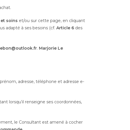
achat.
et soins
et/ou sur cette page, en cliquant
plus adapté à ses besoins (cf.
Article 6
des
.lebon@outlook.fr
.
Marjorie Le
prénom, adresse, téléphone et adresse e-
tant lorsqu’il renseigne ses coordonnées,
vement, le Consultant est amené à cocher
a Commande.