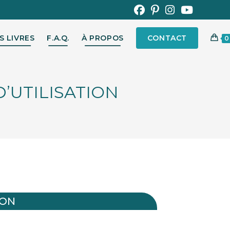
S LIVRES
F.A.Q.
À PROPOS
CONTACT
0
’UTILISATION
ION