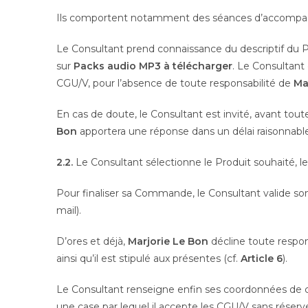
Ils comportent notamment des séances d’accompagne
Le Consultant prend connaissance du descriptif du 
sur
Packs audio MP3 à télécharger
. Le Consultant 
CGU/V, pour l’absence de toute responsabilité de
Ma
En cas de doute, le Consultant est invité, avant tou
Bon
apportera une réponse dans un délai raisonnable
2.2.
Le Consultant sélectionne le Produit souhaité, 
Pour finaliser sa Commande, le Consultant valide so
mail).
D’ores et déjà,
Marjorie Le Bon
décline toute respon
ainsi qu’il est stipulé aux présentes (cf.
Article 6
).
Le Consultant renseigne enfin ses coordonnées de c
une case par lequel il accepte les CGU/V sans réserv