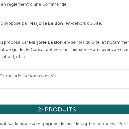
t en règlement d’une Commande,
 ou proposé par
Marjorie Le Bon
en-dehors du Site,
 ou proposé par
Marjorie Le Bon
en-dehors du Site, et notamme
ant de guider le Consultant vers un mieux-être au travers de div
tuitif, etc.),
//la-melodie-de-linawenn.fr/
».
2- PRODUITS
ent sur le Site, accompagnés de leur description et de leur Prix.