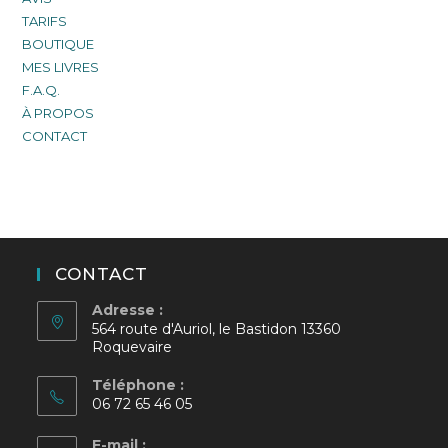
TARIFS
BOUTIQUE
MES LIVRES
F.A.Q.
À PROPOS
CONTACT
CONTACT
Adresse :
564 route d'Auriol, le Bastidon 13360
Roquevaire
Téléphone :
06 72 65 46 05
E-mail :