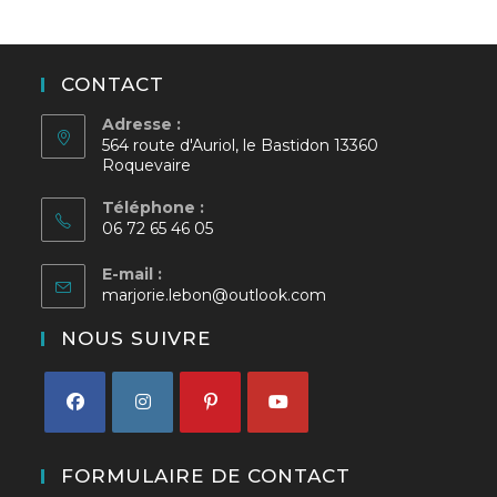
CONTACT
Adresse :
564 route d'Auriol, le Bastidon 13360
Roquevaire
Téléphone :
06 72 65 46 05
E-mail :
S’ouvre
marjorie.lebon@outlook.com
dans
votre
NOUS SUIVRE
application
S’ouvre
S’ouvre
S’ouvre
S’ouvre
dans
dans
dans
dans
FORMULAIRE DE CONTACT