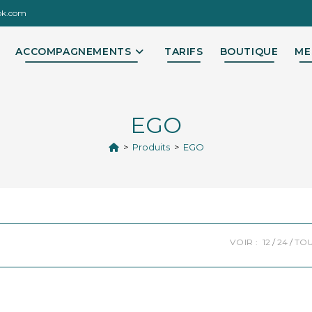
ok.com
ACCOMPAGNEMENTS
TARIFS
BOUTIQUE
ME
EGO
>
Produits
>
EGO
VOIR :
12
24
TO