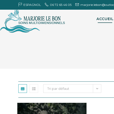
Skip
ESPAGNOL
06 72 65 46 05
marjorie.lebon@outlo
to
content
ACCUEIL
Tri par défaut