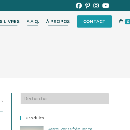
S LIVRES
F.A.Q.
À PROPOS
CONTACT
0
US
Produits
Retrouver sa fréquence