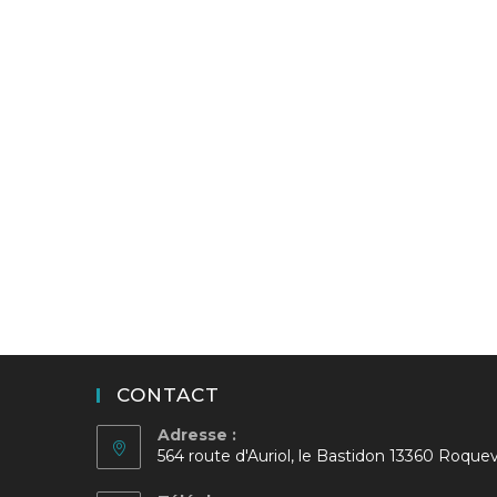
CONTACT
Adresse :
564 route d'Auriol, le Bastidon 13360 Roquev