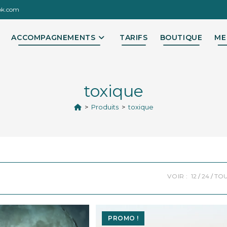
ok.com
ACCOMPAGNEMENTS
TARIFS
BOUTIQUE
ME
toxique
>
Produits
>
toxique
VOIR :
12
24
TO
PROMO !