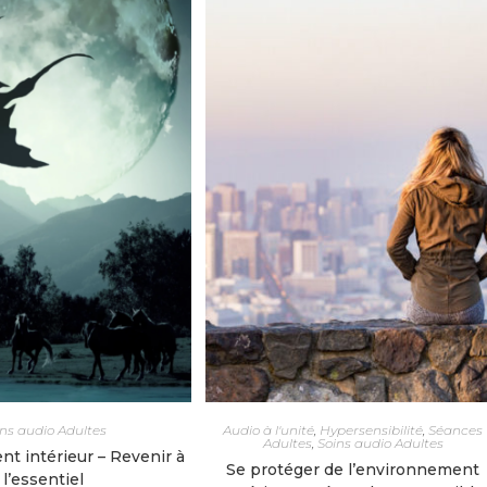
ins audio Adultes
Audio à l'unité
,
Hypersensibilité
,
Séances
Adultes
,
Soins audio Adultes
t intérieur – Revenir à
Se protéger de l’environnement
l’essentiel