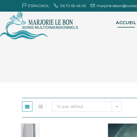
Skip
ESPAGNOL
06 72 65 46 05
marjorie.lebon@outlo
to
content
ACCUEIL
Tri par défaut