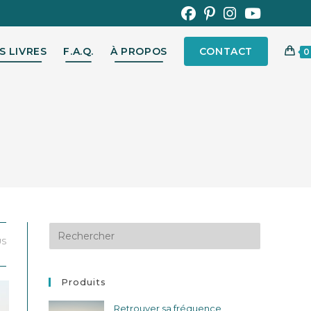
S LIVRES
F.A.Q.
À PROPOS
CONTACT
0
US
Produits
Retrouver sa fréquence