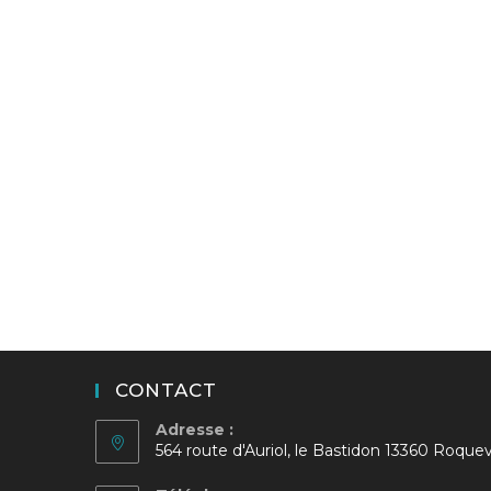
CONTACT
Adresse :
564 route d'Auriol, le Bastidon 13360 Roquev