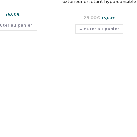
extérieur en étant hypersensible
26,00
€
Le
Le
26,00
€
13,00
€
prix
prix
initial
actuel
uter au panier
Ajouter au panier
était :
est :
26,00€.
13,00€.