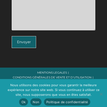
Envoyer
MENTIONS LEGALES
CONDITIONS GÉNÉRALES DE VENTE ET D’UTILISATION
POLITIQUE DE CONFIDENTALITE
Nous utilisons des cookies pour vous garantir la meilleure
expérience sur notre site web. Si vous continuez à utiliser ce
© COPYRIGHT 2014-2025 - MARJORIE LE BON - TOUS
DROITS RÉSERVÉS // SIRET : 827 550 047 00050
site, nous supposerons que vous en êtes satisfait.
Ok
Non
Politique de confidentialité