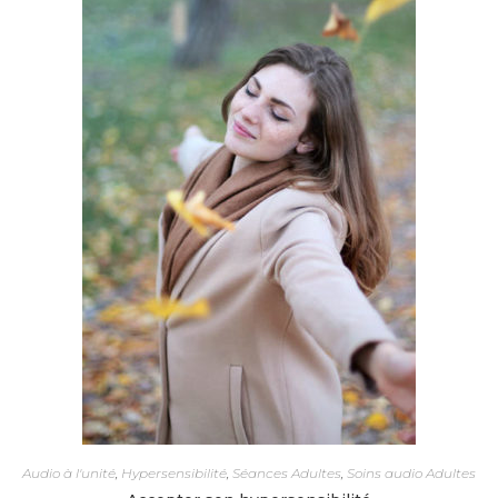
Audio à l'unité
,
Hypersensibilité
,
Séances Adultes
,
Soins audio Adultes