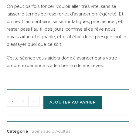
On peut parfois foncer, vouloir aller très vite, sans se
laisser le temps de respirer et d’avancer en légèreté. Et
on peut, au contraire, se sentir fatigués, procrastiner, et
rester passif au fil des jours, comme si ce rêve nous
paraissait inatteignable, et qu’il était donc presque inutile
d’essayer quoi que ce soit.
Cette séance vous aidera donc à avancer dans votre
propre expérience sur le chemin de vos rêves.
quantité
-
+
AJOUTER AU PANIER
de
Avancer
sereinement
vers
Catégorie :
Soins audio Adultes