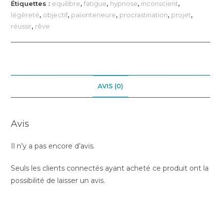
ses
Étiquettes :
equilibre
,
fatigue
,
hypnose
,
inconscient
,
rêves
légèreté
,
objectif
,
paixinterieure
,
procrastination
,
projet
,
réussir
,
rêve
AVIS (0)
Avis
Il n’y a pas encore d’avis.
Seuls les clients connectés ayant acheté ce produit ont la
possibilité de laisser un avis.