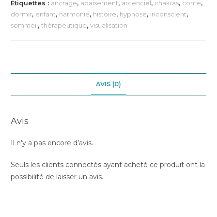
Harmoniser
Étiquettes :
ancrage
,
apaisement
,
arcenciel
,
chakras
,
conte
,
ses
dormir
,
enfant
,
harmonie
,
histoire
,
hypnose
,
inconscient
,
chakras
sommeil
,
thérapeutique
,
visualisation
avec
l'arc-
en-
ciel
AVIS (0)
magique
Avis
Il n’y a pas encore d’avis.
Seuls les clients connectés ayant acheté ce produit ont la
possibilité de laisser un avis.