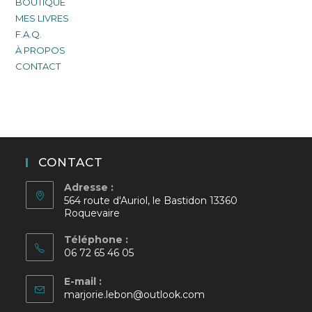
BOUTIQUE
MES LIVRES
F.A.Q.
À PROPOS
CONTACT
CONTACT
Adresse :
564 route d'Auriol, le Bastidon 13360
Roquevaire
Téléphone :
06 72 65 46 05
E-mail :
S’ouvre
marjorie.lebon@outlook.com
dans