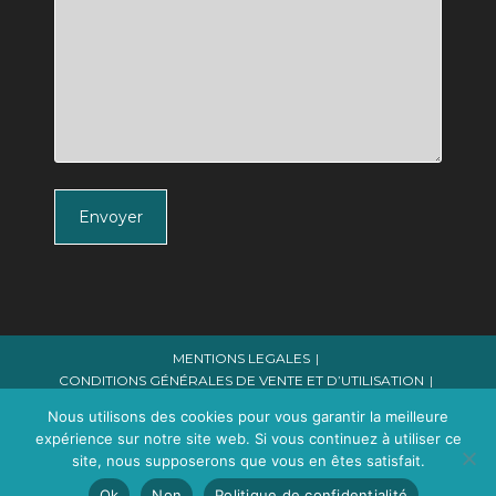
Envoyer
MENTIONS LEGALES
CONDITIONS GÉNÉRALES DE VENTE ET D’UTILISATION
POLITIQUE DE CONFIDENTALITE
Nous utilisons des cookies pour vous garantir la meilleure
expérience sur notre site web. Si vous continuez à utiliser ce
© COPYRIGHT 2014-2025 - MARJORIE LE BON - TOUS
DROITS RÉSERVÉS // SIRET : 827 550 047 00050
site, nous supposerons que vous en êtes satisfait.
Ok
Non
Politique de confidentialité