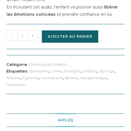
En écoutant cet audio, l’enfant va pouvoir aussi
libérer
les émotions coincées
et prendre confiance en lui.
quantité
-
+
AJOUTER AU PANIER
de
Audio
enfant
-
Catégorie :
Soins audio Enfants
Libérer
Étiquettes :
blessures
,
conte
,
énergies
,
enfants
,
eponge
,
l'enfant
histoire
,
hypnose
,
inconscient
,
libérer
,
métaphorique
,
des
relaxation
énergies
qui
ne
lui
AVIS (0)
appartiennent
pas