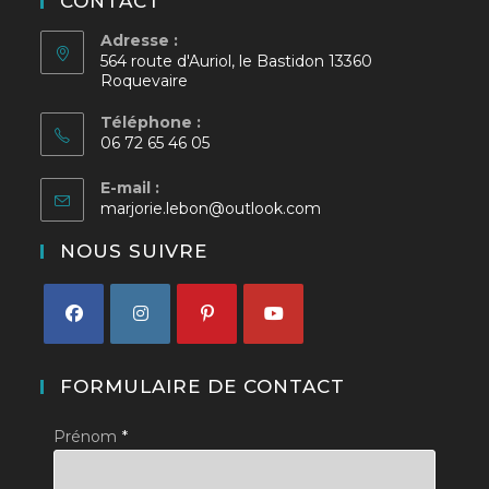
CONTACT
Adresse :
564 route d'Auriol, le Bastidon 13360
Roquevaire
Téléphone :
06 72 65 46 05
E-mail :
S’ouvre
marjorie.lebon@outlook.com
dans
votre
NOUS SUIVRE
application
S’ouvre
S’ouvre
S’ouvre
S’ouvre
dans
dans
dans
dans
FORMULAIRE DE CONTACT
un
un
un
un
Prénom
*
nouvel
nouvel
nouvel
nouvel
onglet
onglet
onglet
onglet