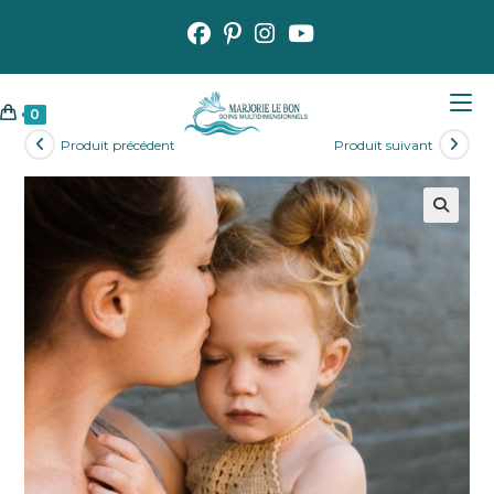
Skip
to
content
0
Produit précédent
Produit suivant
🔍