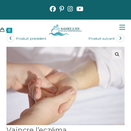
Skip
to
content
0
Produit précédent
Produit suivant
🔍
Vaincre l’eczéma