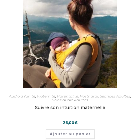
Audio à l'unité
,
Maternité
,
Parentalité
,
Postnatal
,
Séances Adultes
,
Soins audio Adultes
Suivre son intuition maternelle
26,00
€
Ajouter au panier