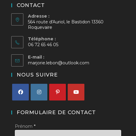
CONTACT
Adresse :
564 route d'Auriol, le Bastidon 13360
Roquevaire
Téléphone :
06 72 65 46 05
E-mail :
S’ouvre
marjorie.lebon@outlook.com
dans
votre
NOUS SUIVRE
application
S’ouvre
S’ouvre
S’ouvre
S’ouvre
dans
dans
dans
dans
FORMULAIRE DE CONTACT
un
un
un
un
Prénom
*
nouvel
nouvel
nouvel
nouvel
onglet
onglet
onglet
onglet