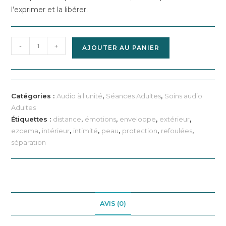
l’exprimer et la libérer.
quantité
-
+
AJOUTER AU PANIER
de
Vaincre
l’eczéma
Catégories :
Audio à l'unité
,
Séances Adultes
,
Soins audio
Adultes
Étiquettes :
distance
,
émotions
,
enveloppe
,
extérieur
,
ezcema
,
intérieur
,
intimité
,
peau
,
protection
,
refoulées
,
séparation
AVIS (0)